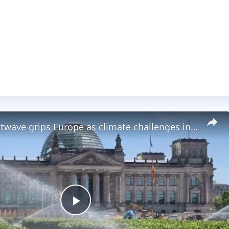
France: Heatwave grips Europe as climate challenges intensify.
Play