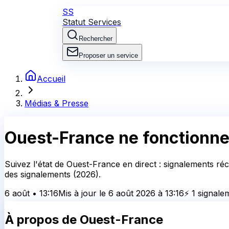
SS
Statut Services
Rechercher
Proposer un service
Accueil
Médias & Presse
Ouest-France
ne fonctionne
Suivez l'état de Ouest-France en direct : signalements ré
des signalements (2026).
6 août
•
13:16
Mis à jour le
6 août 2026
à
13:16
⚡
1
signale
À propos de
Ouest-France