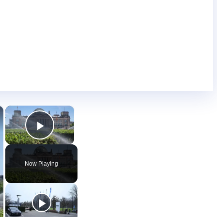
×
×
Play Video
Now Playing