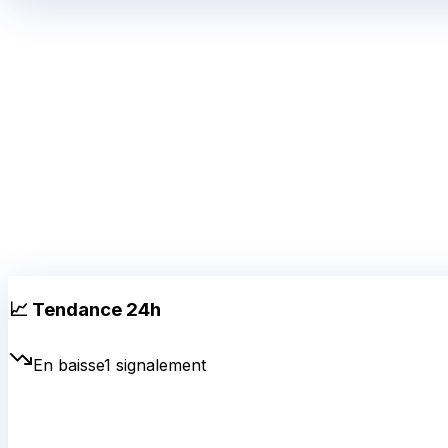
📈 Tendance 24h
En baisse
1
signalement