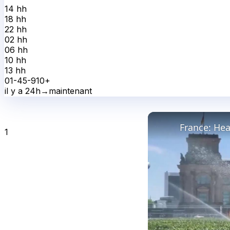
14 h
h
18 h
h
22 h
h
02 h
h
06 h
h
10 h
h
13 h
h
0
1-4
5-9
10+
il y a 24h
→
maintenant
1