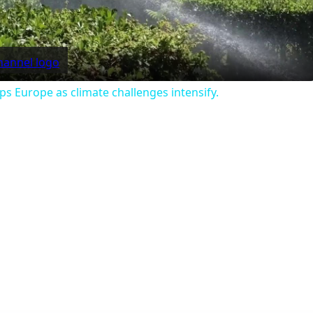
Video
ps Europe as climate challenges intensify.