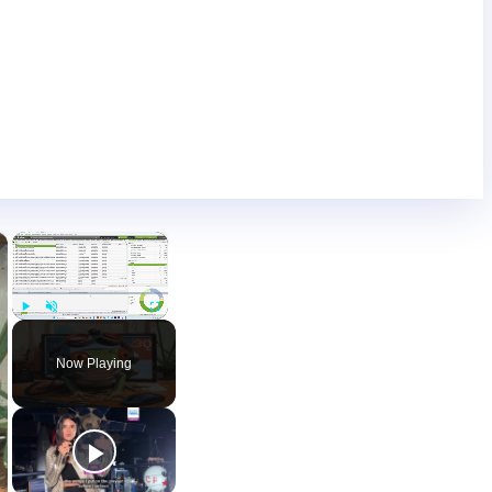
×
×
Play
Unmute
Fullscreen
Now Playing