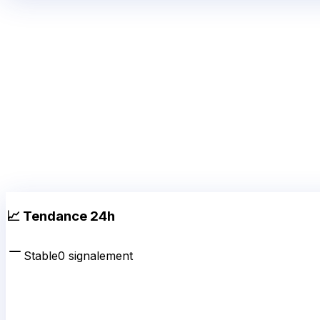
📈 Tendance 24h
Stable
0
signalement