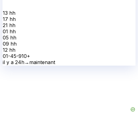
13 h
h
17 h
h
21 h
h
01 h
h
05 h
h
09 h
h
12 h
h
0
1-4
5-9
10+
il y a 24h
→
maintenant