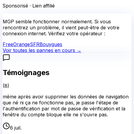
Témoignages
(
8
)
même après avoir supprimer les données de navigation
que né ni ça ne fonctionne pas, je passe l'étape de
l'authentification par mot de passe de vérification et la
fenêtre du compte bloque elle ne s'ouvre pas.
6 juil.
🛡️ Équipe Statut-Services
7 juil.
Merci de signaler cette panne MGP. On note bien le
problème : fenêtre du compte qui se bloque après
l'authentification. Vous avez déjà vidé le cache, c'est
bon. Essayez de redémarrer complètement l'app ou de
tester sur un autre navigateur pour voir si c'est
spécifique à votre navigateur actuel. Si ça persiste,
désinstallez et réinstallez l'appli peut aussi aider.
L'équipe regarde le souci.