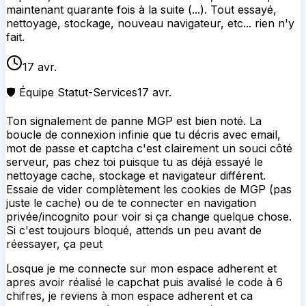
mot de passe et captcha c'est clairement un souci côté
serveur, pas chez toi puisque tu as déjà essayé le
nettoyage cache, stockage et navigateur différent.
Essaie de vider complètement les cookies de MGP (pas
juste le cache) ou de te connecter en navigation
privée/incognito pour voir si ça change quelque chose.
Si c'est toujours bloqué, attends un peu avant de
réessayer, ça peut
Losque je me connecte sur mon espace adherent et
apres avoir réalisé le capchat puis avalisé le code à 6
chifres, je reviens à mon espace adherent et ca
recommence, capchat, code et ca continue sans cesse
!!!
16 avr.
🛡️ Équipe Statut-Services
16 avr.
Merci de signaler cette panne MGP ! On a bien noté le
problème de boucle infinie avec le captcha et le code à
6 chiffres sur votre espace adhérent. C'est clairement
un bug de session qui bloque l'accès. Essayez d'abord