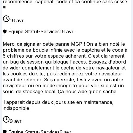
de vider complètement le cache de votre navigateur et
les cookies du site, puis redémarrez votre navigateur
avant de retenter. Si ça persiste, testez avec un autre
navigateur ou en mode incognito pour voir si c'est un
souci de stockage local. Ça nous aide qu'on sache
il apparait depuis deux jours site en maintenance,
indisponible
9 avr.
🛡️ Équipe Statut-Services
9 avr.
Merci de signaler cette panne MGP ! On a bien noté que
le site affiche un message de maintenance depuis deux
jours. C'est frustrant, on comprend. Essaye de vider le
cache de ton navigateur ou de réessayer avec un autre
navigateur, ça peut parfois aider. Si ça persiste, la
panne est probablement en cours de résolution de
notre côté.
💬 Ajouter un témoignage