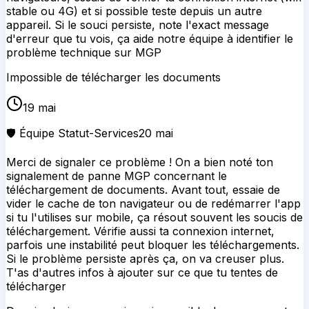
Merci de signaler ce problème ! On a bien noté ton
signalement de panne MGP concernant le
téléchargement de documents. Avant tout, essaie de
vider le cache de ton navigateur ou de redémarrer l'app
si tu l'utilises sur mobile, ça résout souvent les soucis de
téléchargement. Vérifie aussi ta connexion internet,
parfois une instabilité peut bloquer les téléchargements.
Si le problème persiste après ça, on va creuser plus.
T'as d'autres infos à ajouter sur ce que tu tentes de
télécharger
Depuis plusieurs semaines, impossible de me connecter
(+ de 50 fois) à ce site malgré les captchas acceptés,
l'identifiant et le MDP validés. Qui pourra résoudre ce
dilemme ? (merci).
5 mai
🛡️ Équipe Statut-Services
5 mai
Ton signalement de panne MGP est bien noté. C'est
clair que tu rencontres un problème persistent de