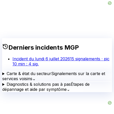
Incident du
lundi 6 juillet 2026
15
signalements · pic
10 min :
4
sig.
Carte & état du secteur
Signalements sur la carte et
services voisins
⌄
Diagnostics & solutions pas à pas
Étapes de
dépannage et aide par symptôme
⌄
Questions fréquentes
Tout savoir sur les pannes
MGP
⌄