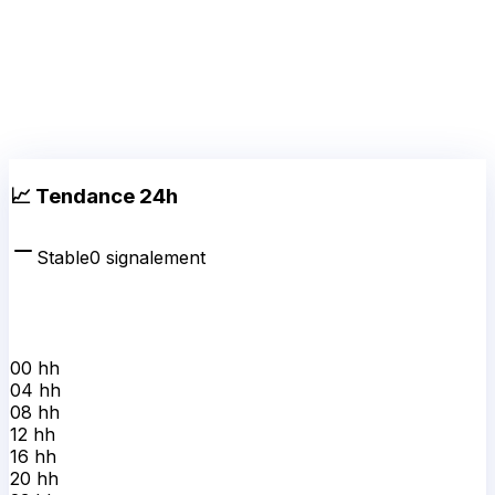
Stable
0
signalement
00 h
h
04 h
h
08 h
h
12 h
h
16 h
h
20 h
h
23 h
h
0
1-4
5-9
10+
il y a 24h
→
maintenant