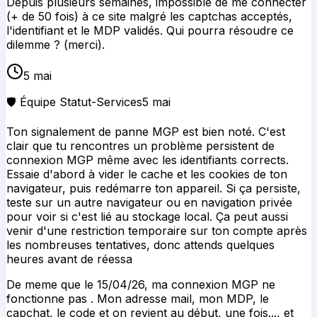
connexion MGP même avec les identifiants corrects.
Essaie d'abord à vider le cache et les cookies de ton
navigateur, puis redémarre ton appareil. Si ça persiste,
teste sur un autre navigateur ou en navigation privée
pour voir si c'est lié au stockage local. Ça peut aussi
venir d'une restriction temporaire sur ton compte après
les nombreuses tentatives, donc attends quelques
heures avant de réessa
De meme que le 15/04/26, ma connexion MGP ne
fonctionne pas . Mon adresse mail, mon MDP, le
capchat, le code et on revient au début, une fois..., et
maintenant quarante fois à la suite (...). Tout essayé,
nettoyage, stockage, nouveau navigateur, etc... rien n'y
fait.
17 avr.
🛡️ Équipe Statut-Services
17 avr.
Ton signalement de panne MGP est bien noté. La
boucle de connexion infinie que tu décris avec email,