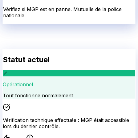
✅
Opérationnel
Tout fonctionne normalement
Vérification technique effectuée :
MGP
était accessible
lors du dernier contrôle.
860
ms
Dernière vérification :
19:20
(il y a 1h)
Aucun incident majeur signalé
Ce service fonctionne normalement
Dernier signalement Il y a 4j
Statut calculé automatiquement —
Comment ça marche
?