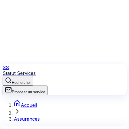
SS
Statut Services
Rechercher
Proposer un service
Accueil
Assurances
MGP
indisponible
aujourd'hui ?
état du
réseau & signalements
Suivez l'état de MGP en direct : signalements récents,
pics de panne, bugs rapportés et types de problèmes.
Consultez les derniers incidents et l'évolution récente