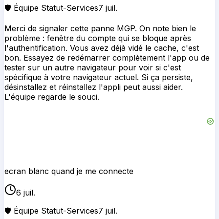
ecran blanc quand je me connecte
6 juil.
🛡️ Équipe Statut-Services
7 juil.
Ton signalement de panne MGP avec écran blanc à la
connexion est bien noté, merci ! Ça arrive souvent avec
ce type de souci. Avant tout, essaie de vider le cache de
ton navigateur ou de réinstaller l'app si tu es sur mobile,
puis redémarre complètement. Si c'est toujours blanc,
teste avec un autre navigateur ou attends quelques
minutes et réessaie, ça peut être une surcharge
passagère. On suit la situation sur MGP!
Impossible de télécharger les documents demandés par