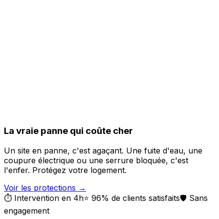
La vraie panne qui coûte cher
Un site en panne, c'est agaçant. Une fuite d'eau, une
coupure électrique ou une serrure bloquée, c'est
l'enfer. Protégez votre logement.
Voir les protections
→
⏱️ Intervention en 4h
⭐ 96% de clients satisfaits
🛡️ Sans
engagement
Sponsorisé · Lien affilié
MGP
semble fonctionner normalement.
Si vous
rencontrez un problème, il vient peut-être de votre
connexion internet. Vérifiez votre opérateur :
Free
Orange
SFR
Bouygues
Voir toutes les pannes en cours →