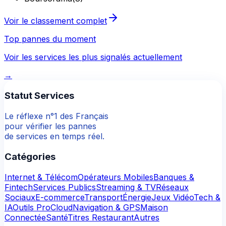
Voir le classement complet
Top pannes du moment
Voir les services les plus signalés actuellement
→
Statut Services
Le réflexe n°1 des Français
pour vérifier les pannes
de services en temps réel.
Catégories
Internet & Télécom
Opérateurs Mobiles
Banques &
Fintech
Services Publics
Streaming & TV
Réseaux
Sociaux
E-commerce
Transport
Énergie
Jeux Vidéo
Tech &
IA
Outils Pro
Cloud
Navigation & GPS
Maison
Connectée
Santé
Titres Restaurant
Autres