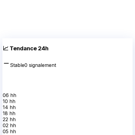
📈 Tendance 24h
Stable
0
signalement
06 h
h
10 h
h
14 h
h
18 h
h
22 h
h
02 h
h
05 h
h