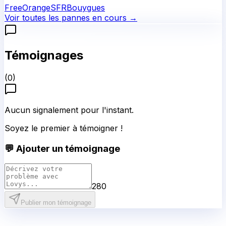
Free
Orange
SFR
Bouygues
Voir toutes les pannes en cours →
Témoignages
(
0
)
Aucun signalement pour l'instant.
Soyez le premier à témoigner !
💬 Ajouter un témoignage
280
Publier mon témoignage