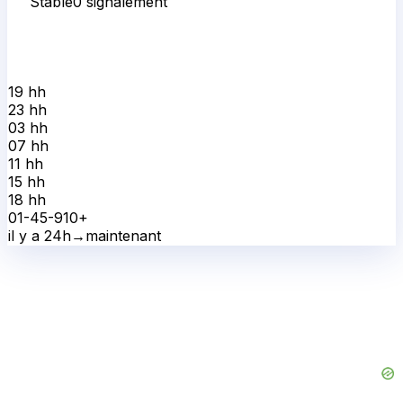
Stable
0
signalement
19 h
h
23 h
h
03 h
h
07 h
h
11 h
h
15 h
h
18 h
h
0
1-4
5-9
10+
il y a 24h
→
maintenant