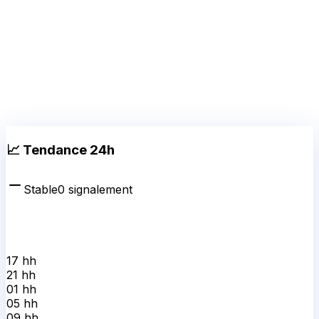
📈 Tendance 24h
Stable
0
signalement
17 h
h
21 h
h
01 h
h
05 h
h
09 h
h