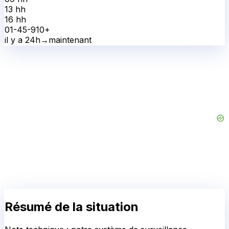
13 h
h
16 h
h
0
1-4
5-9
10+
il y a 24h
→
maintenant
Résumé de la situation