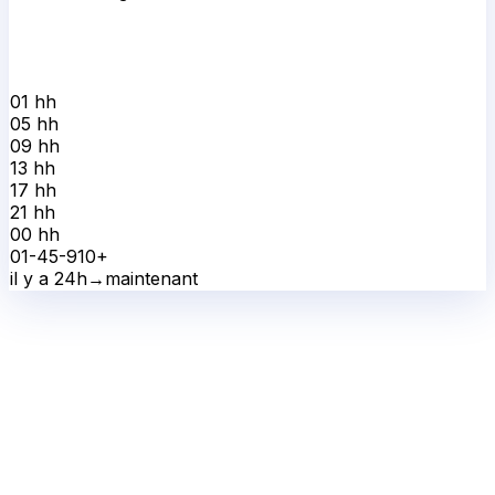
01 h
h
05 h
h
09 h
h
13 h
h
17 h
h
21 h
h
00 h
h
0
1-4
5-9
10+
il y a 24h
→
maintenant