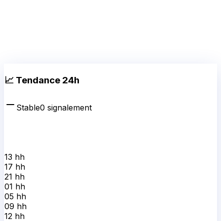
📈 Tendance 24h
Stable
0
signalement
13 h
h
17 h
h
21 h
h
01 h
h
05 h
h
09 h
h
12 h
h