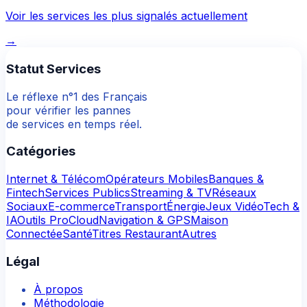
Voir les services les plus signalés actuellement
→
Statut Services
Le réflexe n°1 des Français
pour vérifier les pannes
de services en temps réel.
Catégories
Internet & Télécom
Opérateurs Mobiles
Banques &
Fintech
Services Publics
Streaming & TV
Réseaux
Sociaux
E-commerce
Transport
Énergie
Jeux Vidéo
Tech &
IA
Outils Pro
Cloud
Navigation & GPS
Maison
Connectée
Santé
Titres Restaurant
Autres
Légal
À propos
Méthodologie