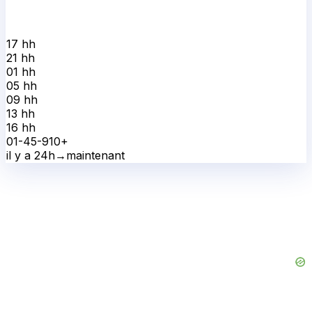
17 h
h
21 h
h
01 h
h
05 h
h
09 h
h
13 h
h
16 h
h
0
1-4
5-9
10+
il y a 24h
→
maintenant