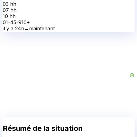
03 h
h
07 h
h
10 h
h
0
1-4
5-9
10+
il y a 24h
→
maintenant
Résumé de la situation