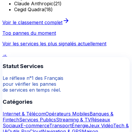
Claude Anthropic
(
21
)
Cegid Quadra
(
18
)
Voir le classement complet
Top pannes du moment
Voir les services les plus signalés actuellement
→
Statut Services
Le réflexe n°1 des Français
pour vérifier les pannes
de services en temps réel.
Catégories
Internet & Télécom
Opérateurs Mobiles
Banques &
Fintech
Services Publics
Streaming & TV
Réseaux
Sociaux
E-commerce
Transport
Énergie
Jeux Vidéo
Tech &
IA
Outils Pro
Cloud
Navigation & GPS
Maison