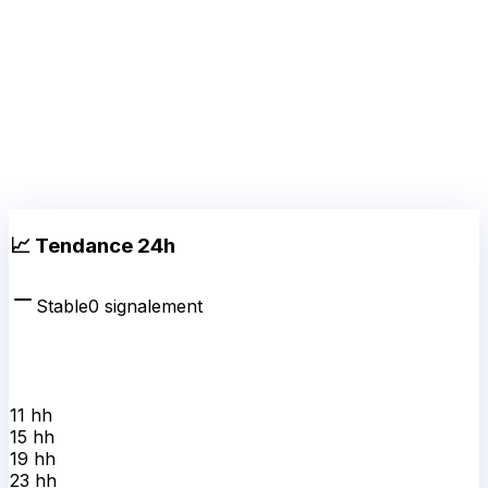
📈 Tendance 24h
Stable
0
signalement
11 h
h
15 h
h
19 h
h
23 h
h